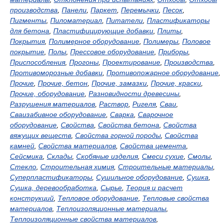
производства
,
Панели
,
Паркет
,
Перемычки
,
Песок
,
Пигменты
,
Пиломатериал
,
Питатели
,
Пластификаторы
для бетона
,
Пластифицирующие добавки
,
Плиты
,
Покрытия
,
Полимерное оборудование
,
Полимеры
,
Половое
покрытие
,
Полы
,
Прессовое оборудование
,
Приборы
,
Приспособления
,
Прогоны
,
Проектирование
,
Производства
,
Противоморозные добавки
,
Противопожарное оборудование
,
Прочие
,
Прочие, бетон
,
Прочие, замазки
,
Прочие, краски
,
Прочие, оборудование
,
Разновидности древесины
,
Разрушения материалов
,
Раствор
,
Ригеля
,
Сваи
,
Сваизабивное оборудование
,
Сварка
,
Сварочное
оборудование
,
Свойства
,
Свойства бетона
,
Свойства
вяжущих веществ
,
Свойства горной породы
,
Свойства
камней
,
Свойства материалов
,
Свойства цемента
,
Сейсмика
,
Склады
,
Скобяные изделия
,
Смеси сухие
,
Смолы
,
Стекло
,
Строительная химия
,
Строительные материалы
,
Суперпластификаторы
,
Сушильное оборудование
,
Сушка
,
Сушка, деревообработка
,
Сырье
,
Теория и расчет
конструкций
,
Тепловое оборудование
,
Тепловые свойства
материалов
,
Теплоизоляционные материалы
,
Теплоизоляционные свойства материалов
,