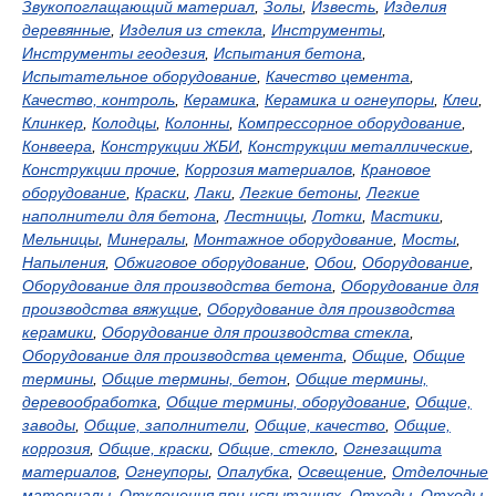
Звукопоглащающий материал
,
Золы
,
Известь
,
Изделия
деревянные
,
Изделия из стекла
,
Инструменты
,
Инструменты геодезия
,
Испытания бетона
,
Испытательное оборудование
,
Качество цемента
,
Качество, контроль
,
Керамика
,
Керамика и огнеупоры
,
Клеи
,
Клинкер
,
Колодцы
,
Колонны
,
Компрессорное оборудование
,
Конвеера
,
Конструкции ЖБИ
,
Конструкции металлические
,
Конструкции прочие
,
Коррозия материалов
,
Крановое
оборудование
,
Краски
,
Лаки
,
Легкие бетоны
,
Легкие
наполнители для бетона
,
Лестницы
,
Лотки
,
Мастики
,
Мельницы
,
Минералы
,
Монтажное оборудование
,
Мосты
,
Напыления
,
Обжиговое оборудование
,
Обои
,
Оборудование
,
Оборудование для производства бетона
,
Оборудование для
производства вяжущие
,
Оборудование для производства
керамики
,
Оборудование для производства стекла
,
Оборудование для производства цемента
,
Общие
,
Общие
термины
,
Общие термины, бетон
,
Общие термины,
деревообработка
,
Общие термины, оборудование
,
Общие,
заводы
,
Общие, заполнители
,
Общие, качество
,
Общие,
коррозия
,
Общие, краски
,
Общие, стекло
,
Огнезащита
материалов
,
Огнеупоры
,
Опалубка
,
Освещение
,
Отделочные
материалы
,
Отклонения при испытаниях
,
Отходы
,
Отходы