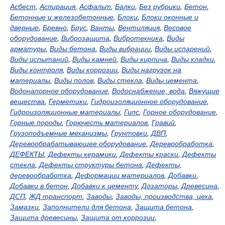
Асбест
,
Аспирация
,
Асфальт
,
Балки
,
Без рубрики
,
Бетон
,
Бетонные и железобетонные
,
Блоки
,
Блоки оконные и
дверные
,
Бревно
,
Брус
,
Ванты
,
Вентиляция
,
Весовое
оборудование
,
Виброзащита
,
Вибротехника
,
Виды
арматуры
,
Виды бетона
,
Виды вибрации
,
Виды испарений
,
Виды испытаний
,
Виды камней
,
Виды кирпича
,
Виды кладки
,
Виды контроля
,
Виды коррозии
,
Виды нагрузок на
материалы
,
Виды полов
,
Виды стекла
,
Виды цемента
,
Водонапорное оборудование
,
Водоснабжение, вода
,
Вяжущие
вещества
,
Герметики
,
Гидроизоляционное оборудование
,
Гидроизоляционные материалы
,
Гипс
,
Горное оборудование
,
Горные породы
,
Горючесть материалов
,
Гравий
,
Грузоподъемные механизмы
,
Грунтовки
,
ДВП
,
Деревообрабатывающее оборудование
,
Деревообработка
,
ДЕФЕКТЫ
,
Дефекты керамики
,
Дефекты краски
,
Дефекты
стекла
,
Дефекты структуры бетона
,
Дефекты,
деревообработка
,
Деформации материалов
,
Добавки
,
Добавки в бетон
,
Добавки к цементу
,
Дозаторы
,
Древесина
,
ДСП
,
ЖД транспорт
,
Заводы
,
Заводы, производства, цеха
,
Замазки
,
Заполнители для бетона
,
Защита бетона
,
Защита древесины
,
Защита от коррозии
,